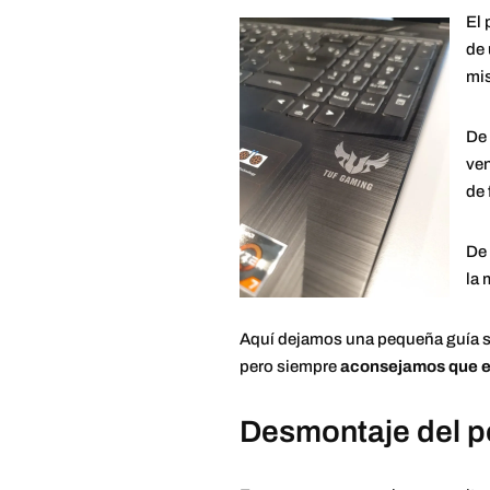
El 
de 
mis
De 
ven
de 
De 
la 
Aquí dejamos una pequeña guía so
pero siempre
aconsejamos que es
Desmontaje del po