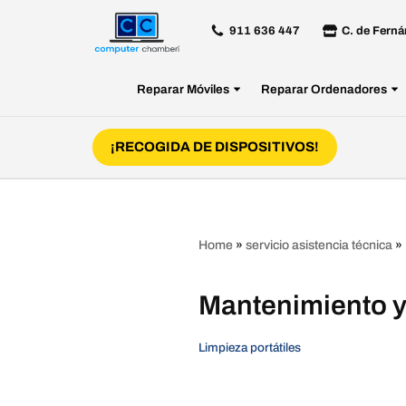
911 636 447
C. de Ferná
Saltar
al
Reparar Móviles
Reparar Ordenadores
contenido
¡RECOGIDA DE DISPOSITIVOS!
Home
»
servicio asistencia técnica
»
Mantenimiento y
Limpieza portátiles