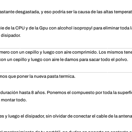
astante desgastada, y eso podría ser la causa de las altas tempera
 de la CPU y de la Gpu con alcohol isopropyl para eliminar toda l
 disipador.
rimero con un cepillo y luego con aíre comprimido. Los mismos te
on un cepillo y luego con aire le damos para sacar todo el polvo.
os que poner la nueva pasta termica.
duración hasta 8 años. Ponemos el compuesto por toda la superfic
 montar todo.
 y luego el disipador, sin olvidar de conectar el cable de la antena 