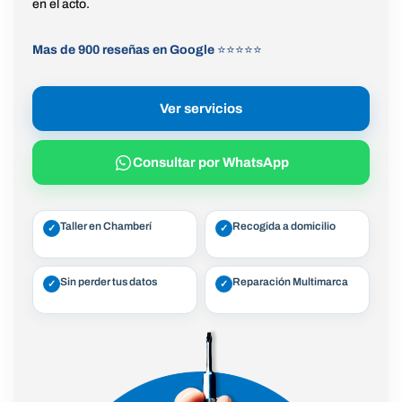
en el acto.
Mas de 900 reseñas en Google
⭐⭐⭐⭐⭐
Ver servicios
Consultar por WhatsApp
Taller en Chamberí
Recogida a domicilio
✓
✓
Sin perder tus datos
Reparación Multimarca
✓
✓