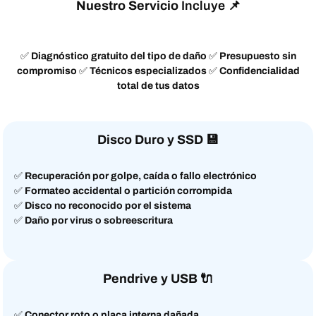
Nuestro Servicio
Incluye 📌
✅
Diagnóstico gratuito del tipo de daño
✅
Presupuesto sin
compromiso
✅
Técnicos especializados
✅
Confidencialidad
total de tus datos
Disco Duro y SSD
💾
✅
Recuperación por golpe, caída o fallo electrónico
✅
Formateo accidental o partición corrompida
✅
Disco no reconocido por el sistema
✅
Daño por virus o sobreescritura
Pendrive y USB
🔌
✅
Conector roto o placa interna dañada