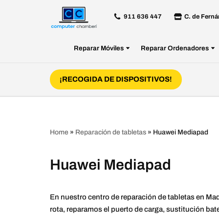
911 636 447
C. de Ferná
Saltar
al
Reparar Móviles
Reparar Ordenadores
contenido
¡RECOGIDA DE DISPOSITIVOS!
Home
»
Reparación de tabletas
»
Huawei Mediapad
Huawei Mediapad
En nuestro centro de reparación de tabletas en Mad
rota, reparamos el puerto de carga, sustitución ba