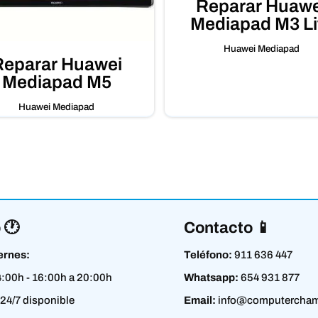
Reparar Huawe
Mediapad M3 Li
Huawei Mediapad
Reparar Huawei
Mediapad M5
Huawei Mediapad
 🕐
Contacto 📱
ernes:
Teléfono:
911 636 447
4:00h - 16:00h a 20:00h
Whatsapp:
654 931 877
24/7 disponible
Email:
info@computercham