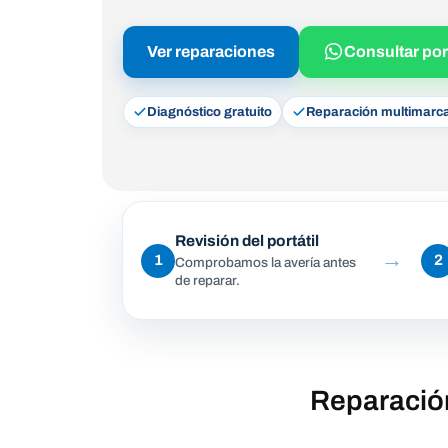
Ver reparaciones
Consultar po
Diagnóstico gratuito
Reparación multimarc
Revisión del portátil
→
1
2
Comprobamos la avería antes
de reparar.
Reparación