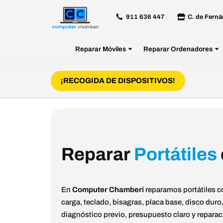
911 636 447
C. de Ferná
Saltar
al
Reparar Móviles
Reparar Ordenadores
contenido
¡RECOGIDA DE DISPOSITIVOS!
Reparar
Portátiles
En
Computer Chamberí
reparamos portátiles c
carga, teclado, bisagras, placa base, disco dur
diagnóstico previo, presupuesto claro y reparac