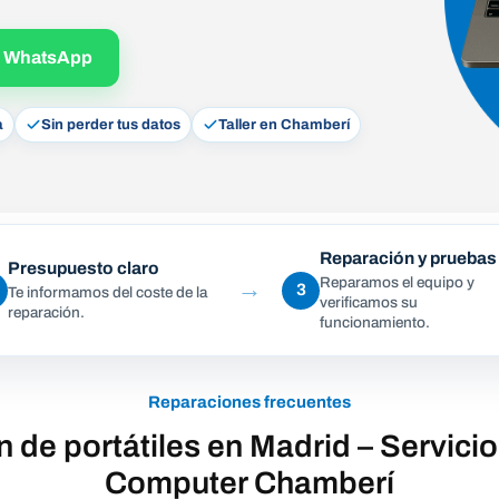
r WhatsApp
a
Sin perder tus datos
Taller en Chamberí
Reparación y pruebas
Presupuesto claro
Reparamos el equipo y
→
3
Te informamos del coste de la
verificamos su
reparación.
funcionamiento.
Reparaciones frecuentes
 de portátiles en Madrid – Servicio
Computer Chamberí