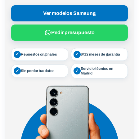
Ver modelos Samsung
Pedir presupuesto
✓
✓
Repuestos originales
6/12 meses de garantía
Servicio técnico en
✓
✓
Sin perder tus datos
Madrid