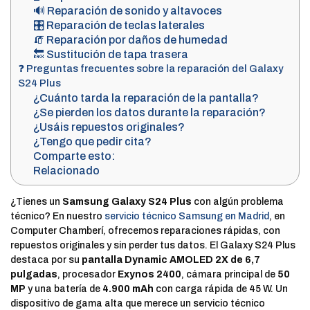
🔊 Reparación de sonido y altavoces
🎛️ Reparación de teclas laterales
🧯 Reparación por daños de humedad
🔙 Sustitución de tapa trasera
❓ Preguntas frecuentes sobre la reparación del Galaxy
S24 Plus
¿Cuánto tarda la reparación de la pantalla?
¿Se pierden los datos durante la reparación?
¿Usáis repuestos originales?
¿Tengo que pedir cita?
Comparte esto:
Relacionado
¿Tienes un
Samsung Galaxy S24 Plus
con algún problema
técnico? En nuestro
servicio técnico Samsung en Madrid
, en
Computer Chamberí, ofrecemos reparaciones rápidas, con
repuestos originales y sin perder tus datos. El Galaxy S24 Plus
destaca por su
pantalla Dynamic AMOLED 2X de 6,7
pulgadas
, procesador
Exynos 2400
, cámara principal de
50
MP
y una batería de
4.900 mAh
con carga rápida de 45 W. Un
dispositivo de gama alta que merece un servicio técnico