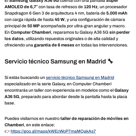
El
Samsung Galaxy A36 5G
cuenta con una pantalla
Super
AMOLED de 6,7″
con tasa de refresco de
120 Hz
, un procesador
Snapdragon 6 Gen 3 de arquitectura 4 nm, batería de
5.000 mAh
con carga rápida de hasta
45 W
, y una configuración de cámara
principal de
50 MP
acompañada por ultra-gran angular y macro.
En
Computer Chamberí
, reparamos tu Galaxy A36 5G
sin perder
los datos
, utilizando repuestos originales o de alta calidad y
ofreciendo una
garantía de 6 meses
en todas las intervenciones.
Servicio técnico Samsung en Madrid 🔧
Si estás buscando un
servicio técnico Samsung en Madrid
especializado en la serie Galaxy, en Computer Chamberí
encontrarás un taller con experiencia en modelos como el
Galaxy
A36 5G
, preparado para abordar desde la pantalla hasta la placa
base.
Puedes visitarnos en nuestro
taller de reparación de móviles en
Chamberí
, en este enlace:
👉
https://goo.gl/maps/kWEcWoP7maMQakAs7