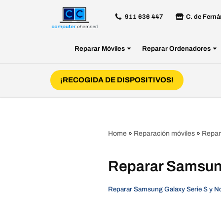
911 636 447
C. de Ferná
Saltar
al
Reparar Móviles
Reparar Ordenadores
contenido
¡RECOGIDA DE DISPOSITIVOS!
Home
»
Reparación móviles
»
Repar
Reparar Samsun
Reparar Samsung Galaxy Serie S y N