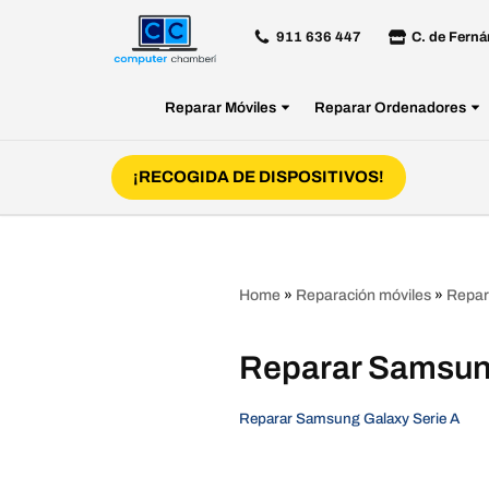
911 636 447
C. de Ferná
Saltar
al
Reparar Móviles
Reparar Ordenadores
contenido
¡RECOGIDA DE DISPOSITIVOS!
Home
»
Reparación móviles
»
Repar
Reparar Samsun
Reparar Samsung Galaxy Serie A