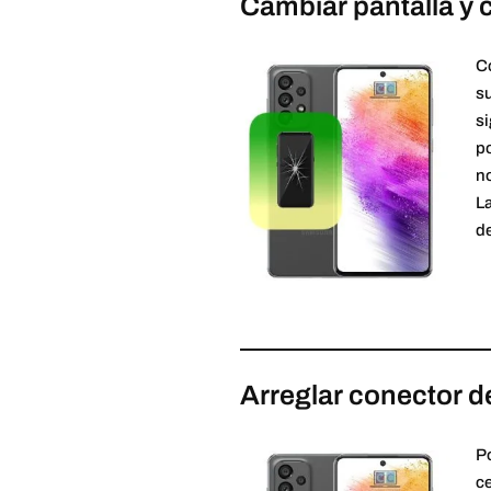
Cambiar pantalla y 
C
su
si
po
no
La
de
Arreglar conector d
Po
ce