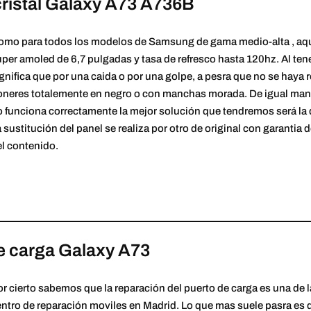
cristal Galaxy A73 A736B
omo para todos los modelos de Samsung de gama medio-alta , aq
per amoled de 6,7 pulgadas y tasa de refresco hasta 120hz. Al ten
gnifica que por una caida o por una golpe, a pesra que no se haya rot
neres totalemente en negro o con manchas morada. De igual manera s
 funciona correctamente la mejor solución que tendremos será la 
 sustitución del panel se realiza por otro de original con garantia 
l contenido.
e carga Galaxy A73
r cierto sabemos que la reparación del puerto de carga es una de
ntro de reparación moviles en Madrid. Lo que mas suele pasra es q