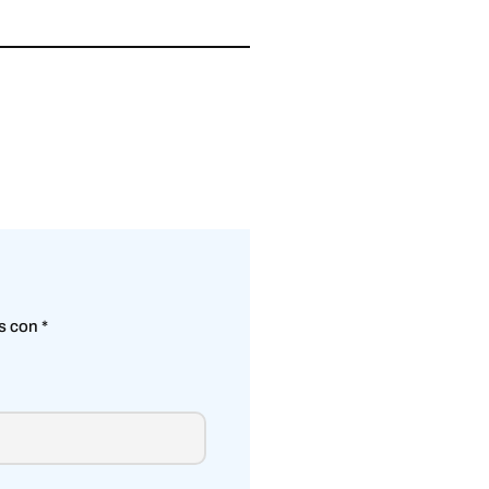
os con
*