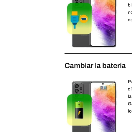
bi
no
de
Cambiar la batería
P
dí
la
Ga
lo