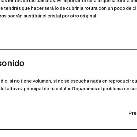
 las lentes de las cámaras. El importante será lo que la rotura de
 tendrás que hacer será lo de cubrir la rotura con un poco de c
 podrán sustituir el cristal por otro original.
 sonido
io, si no tiene volumen, si no se escucha nada en reproducir cu
del altavoz principal de tu celular. Reparamos el problema de s
Pre