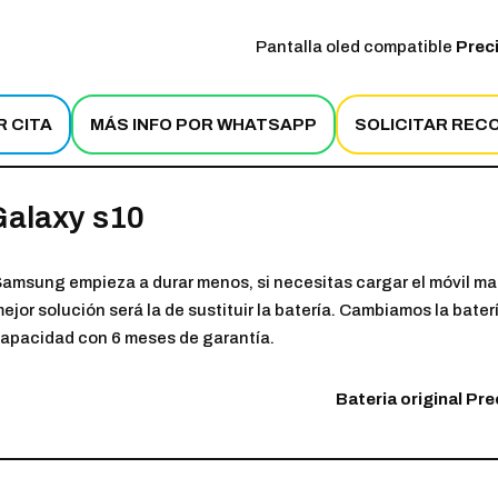
Pantalla oled compatible
Preci
R CITA
MÁS INFO POR WHATSAPP
SOLICITAR REC
Galaxy s10
Samsung empieza a durar menos, si necesitas cargar el móvil mas d
or solución será la de sustituir la batería. Cambiamos la baterí
 capacidad con 6 meses de garantía.
Bateria original
Prec