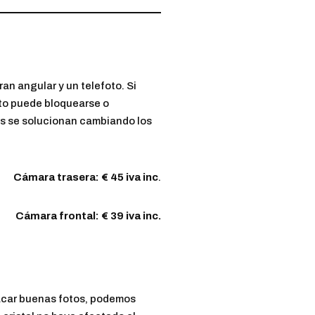
n angular y un telefoto. Si
oto puede bloquearse o
s se solucionan cambiando los
Cámara trasera: € 45 iva inc
.
Cámara frontal: € 39 iva inc.
 sacar buenas fotos, podemos