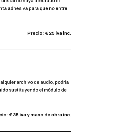
l cristal no haya afectado el
inta adhesiva para que no entre
Precio: € 25 iva inc.
alquier archivo de audio, podría
onido sustituyendo el módulo de
cio: € 35 iva y mano de obra inc
.