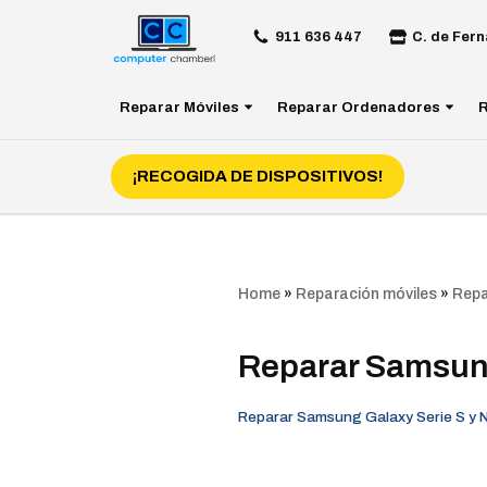
911 636 447
C. de Fern
Saltar
al
Reparar Móviles
Reparar Ordenadores
R
contenido
¡RECOGIDA DE DISPOSITIVOS!
Home
»
Reparación móviles
»
Repa
Reparar Samsun
Reparar Samsung Galaxy Serie S y 