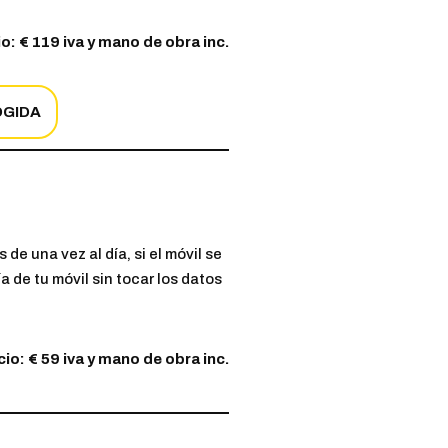
o: € 119 iva y mano de obra inc.
OGIDA
e una vez al día, si el móvil se
a de tu móvil sin tocar los datos
io: € 59 iva y mano de obra inc.