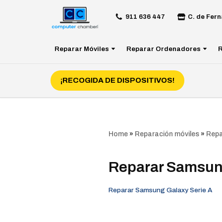
911 636 447
C. de Fern
Saltar
al
Reparar Móviles
Reparar Ordenadores
R
contenido
¡RECOGIDA DE DISPOSITIVOS!
Home
»
Reparación móviles
»
Repa
Reparar Samsun
Reparar Samsung Galaxy Serie A