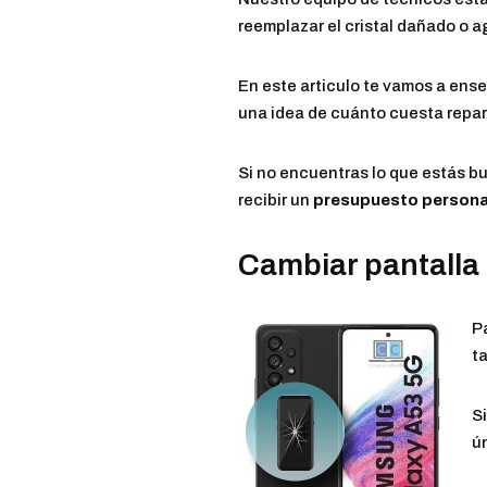
reemplazar el cristal dañado o a
En este articulo te vamos a ense
una idea de cuánto cuesta repar
Si no encuentras lo que estás b
recibir un
presupuesto persona
Cambiar pantalla
P
ta
Si
ú