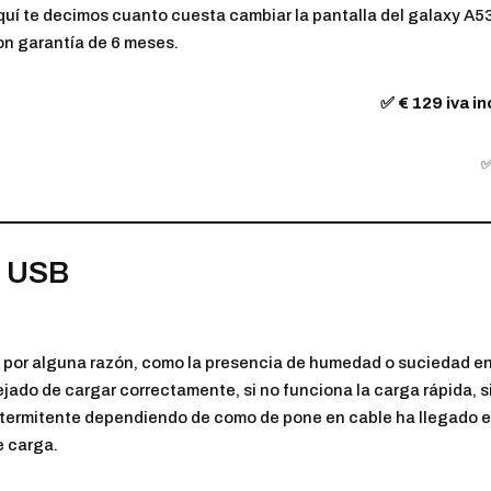
quí te decimos cuanto cuesta cambiar la pantalla del galaxy A53 
on garantía de 6 meses.
✅ € 129 iva in
r USB
i por alguna razón, como la presencia de humedad o suciedad en 
jado de cargar correctamente, si no funciona la carga rápida, si
ntermitente dependiendo de como de pone en cable ha llegado el
e carga.