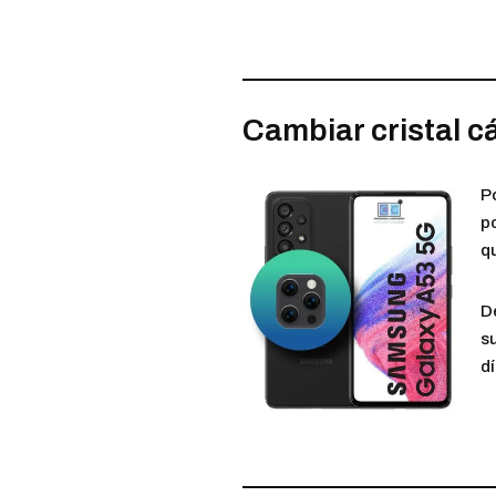
Cambiar cristal c
P
p
qu
D
su
dí