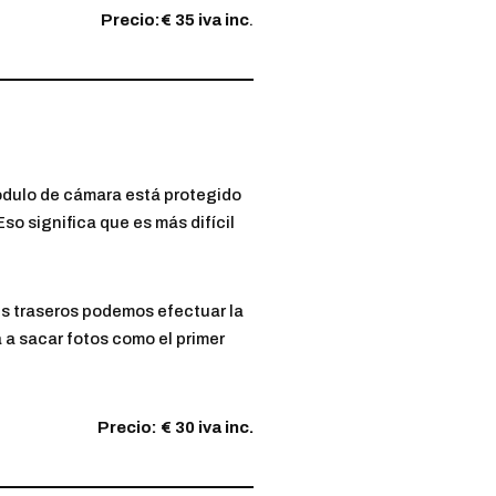
Precio:€ 35 iva inc
.
ódulo de cámara está protegido
so significa que es más difícil
les traseros podemos efectuar la
a a sacar fotos como el primer
Precio: € 30 iva inc.