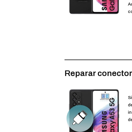
A
c
Reparar conecto
S
de
i
d