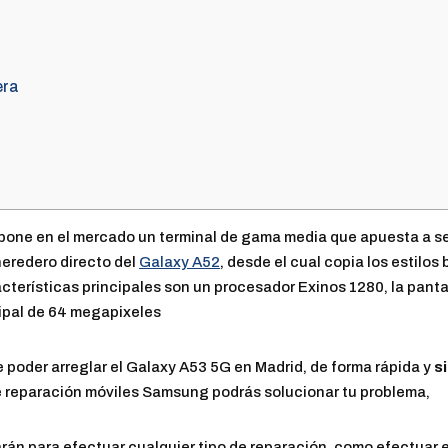
3
era
one en el mercado un terminal de gama media que apuesta a ser
 heredero directo del
Galaxy A52
, desde el cual copia los estilos
racterísticas principales son un procesador Exinos 1280, la pant
ipal de 64 megapixeles
 poder arreglar el Galaxy A53 5G en Madrid, de forma rápida y
s
e reparación móviles Samsung podrás solucionar tu problema,
án para efectuar cualquier tipo de reparación, como efectuar el