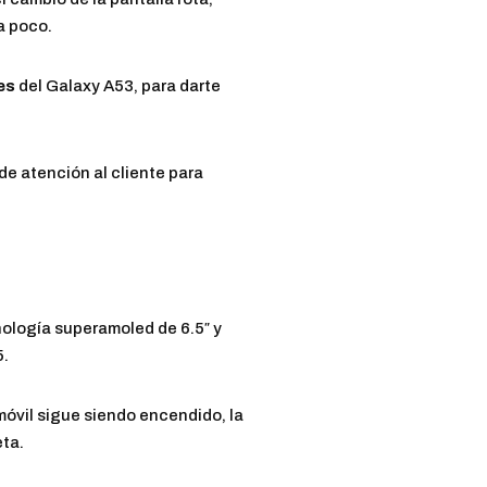
a poco.
es
del Galaxy A53, para darte
e atención al cliente para
ología superamoled de 6.5″ y
5.
l móvil sigue siendo encendido, la
eta.