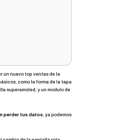
 un nuevo top ventas de la
 básicos, como la forma de la tapa
alla superamoled, y un modulo de
in perder tus datos
, ya podemos
 cambio de la pantalla rota,