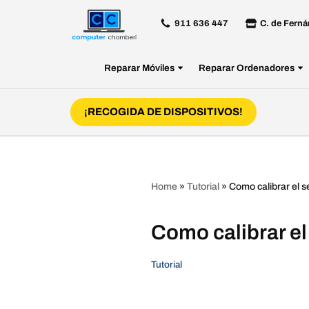
911 636 447
C. de Ferná
Saltar
al
Reparar Móviles
Reparar Ordenadores
contenido
¡RECOGIDA DE DISPOSITIVOS!
Home
»
Tutorial
»
Como calibrar el s
Como calibrar el
Tutorial