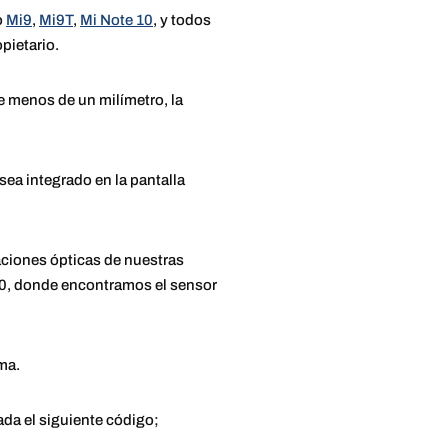
o
Mi9
,
Mi9T
,
Mi Note 10
, y todos
opietario.
de menos de un milímetro, la
sea integrado en la pantalla
iaciones ópticas de nuestras
10, donde encontramos el sensor
ema.
da el siguiente código;