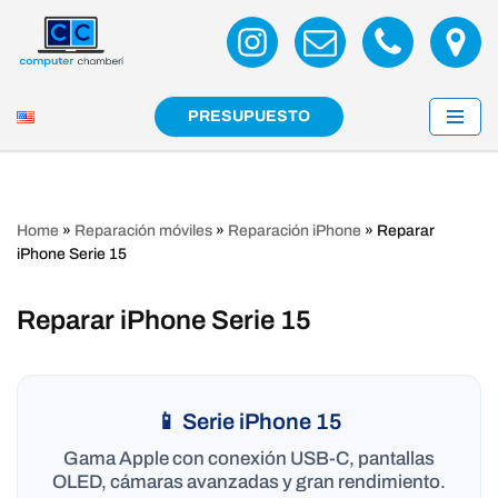
Saltar
al
contenido
PRESUPUESTO
Home
»
Reparación móviles
»
Reparación iPhone
»
Reparar
iPhone Serie 15
Reparar iPhone Serie 15
📱 Serie iPhone 15
Gama Apple con conexión USB-C, pantallas
OLED, cámaras avanzadas y gran rendimiento.