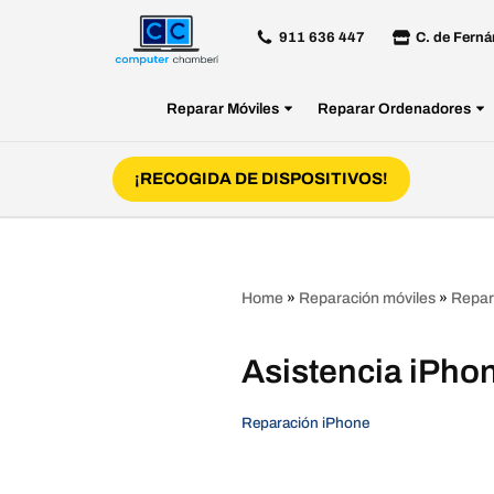
911 636 447
C. de Ferná
Saltar
al
Reparar Móviles
Reparar Ordenadores
contenido
¡RECOGIDA DE DISPOSITIVOS!
Home
»
Reparación móviles
»
Repar
Asistencia iPho
Reparación iPhone