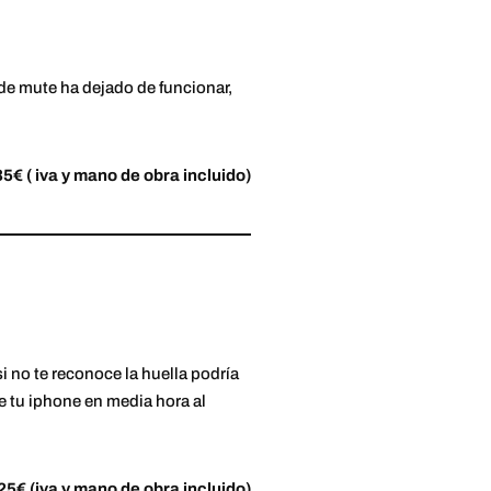
 de mute ha dejado de funcionar,
35€ ( iva y mano de obra incluido)
si no te reconoce la huella podría
 tu iphone en media hora al
25€ (iva y mano de obra incluido)