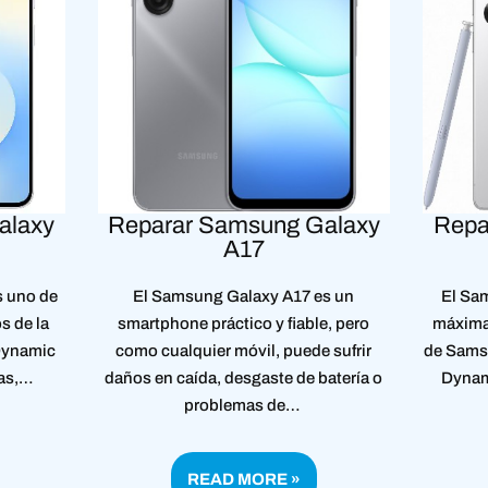
alaxy
Reparar Samsung Galaxy
Repa
A17
s uno de
El Samsung Galaxy A17 es un
El Sam
s de la
smartphone práctico y fiable, pero
máxima
 Dynamic
como cualquier móvil, puede sufrir
de Sams
das,…
daños en caída, desgaste de batería o
Dynam
problemas de…
READ MORE »