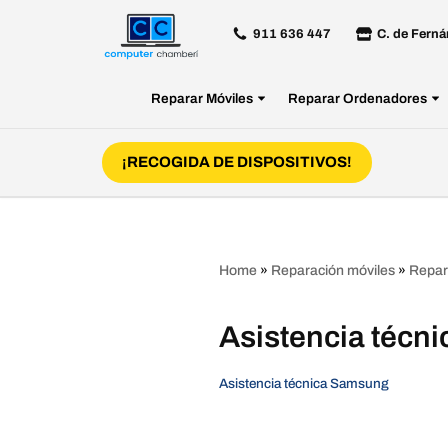
911 636 447
C. de Ferná
Saltar
al
Reparar Móviles
Reparar Ordenadores
contenido
¡RECOGIDA DE DISPOSITIVOS!
Home
»
Reparación móviles
»
Repar
Asistencia técn
Asistencia técnica Samsung