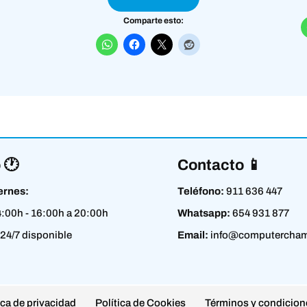
Comparte esto:
 🕐
Contacto 📱
ernes:
Teléfono:
911 636 447
4:00h - 16:00h a 20:00h
Whatsapp:
654 931 877
24/7 disponible
Email:
info@computercham
ica de privacidad
Política de Cookies
Términos y condicion