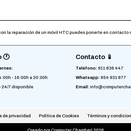
 con la reparación de un móvil HTC puedes ponerte en contacto 
 🕐
Contacto 📱
ernes:
Teléfono:
911 636 447
4:00h - 16:00h a 20:00h
Whatsapp:
654 931 877
p
24/7 disponible
Email:
info@computercha
a de privacidad
Política de Cookies
Términos y condicio
Creado por Computer Chamberí 2026