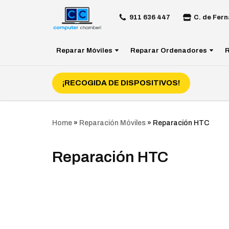
911 636 447
C. de Fern
Saltar
al
Reparar Móviles
Reparar Ordenadores
R
contenido
¡RECOGIDA DE DISPOSITIVOS!
Home
»
Reparación Móviles
»
Reparación HTC
Reparación HTC