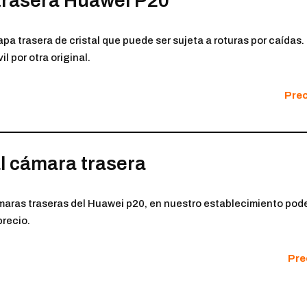
 trasera Huawei P20
apa trasera de cristal que puede ser sujeta a roturas por caídas
l por otra original.
Prec
al cámara trasera
 cámaras traseras del Huawei p20, en nuestro establecimiento pod
precio.
Pre