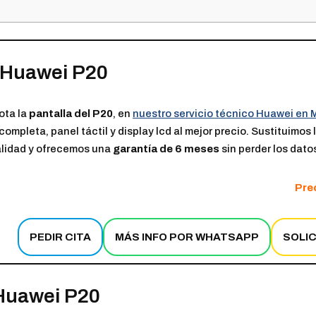
 Huawei P20
rota la
pantalla del P20
, en
nuestro servicio técnico Huawei en 
completa, panel táctil y display lcd al mejor precio. Sustituimos l
lidad y ofrecemos una
garantía de 6 meses
sin perder los dato
Prec
PEDIR CITA
MÁS INFO POR WHATSAPP
SOLI
Huawei P20