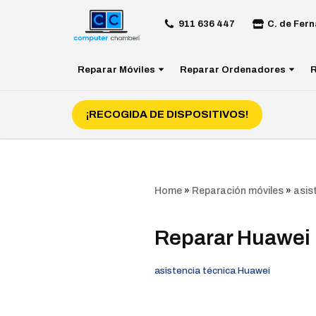
911 636 447
C. de Fern
Saltar
al
Reparar Móviles
Reparar Ordenadores
R
contenido
¡RECOGIDA DE DISPOSITIVOS!
Home
»
Reparación móviles
»
asis
Reparar Huawei
asistencia técnica Huawei