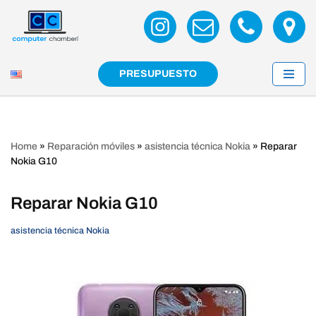
Saltar
al
contenido
PRESUPUESTO
Home
»
Reparación móviles
»
asistencia técnica Nokia
»
Reparar
Nokia G10
Reparar Nokia G10
asistencia técnica Nokia