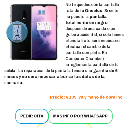
No te quedes con la pantalla
rota de tu
Oneplus
. Si se te
ha puesto la
pantalla
totalmente en negro
después de una caída o un
golpe accidental, si solo tienes
el cristal roto será necesario
efectuar el cambio de la
pantalla completa. En
Computer Chamberí
arreglamos la pantalla de tu
celular. La reparación de la pantalla tendrá una
garntía de 6
meses
y
no será necesario borrar los datos de la
memoria
.
Precio: € 109 iva y mano de obra inc.
PEDIR CITA
MÁS INFO POR WHATSAPP