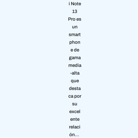
i Note
13
Pro es
un
smart
phon
e de
gama
media
-alta
que
desta
ca por
su
excel
ente
relaci
ón…