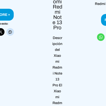
omi
Redmi 
Red
mi
ORE »
Not
e 13
 esto:
Pro
Descr
ipción
del
Xiao
mi
Redm
i Note
13
Pro El
Xiao
mi
Redm