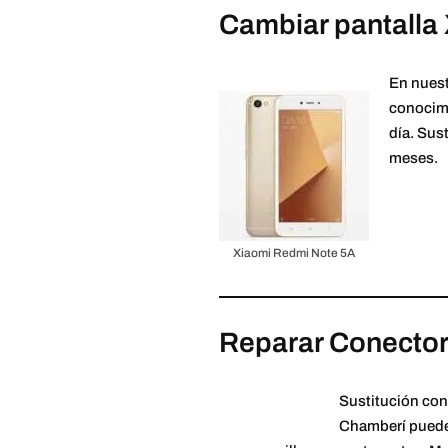
Cambiar pantalla
En nuest
conocimi
día. Sus
meses.
Xiaomi Redmi Note 5A
Reparar Conector
Sustitución con
Chamberí puedes 