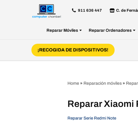
911 636 447
C. de Ferná
Saltar
al
Reparar Móviles
Reparar Ordenadores
contenido
¡RECOGIDA DE DISPOSITIVOS!
Home
»
Reparación móviles
»
Repar
Reparar Xiaomi
Reparar Serie Redmi Note