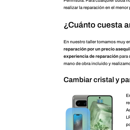
Península. Para cualquier duda no
realizar la reparación en el menor
¿Cuánto cuesta ar
En nuestro taller tomamos muy ens
reparación por un precio asequi
experiencia de reparación
para 
mano de obra incluido y realizamo
Cambiar cristal y pa
En
re
Ac
LP
po