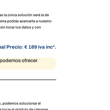
 la única solución será la de
blema podrás acercarte a nuestro
sin tocar tus datos y con
nal
Precio: € 189 iva inc*.
, podemos ofrecer
as, podemos solucionar el
e tocar el módulo de cámaras.