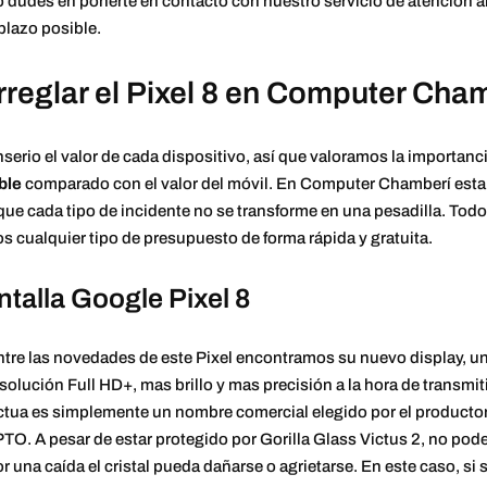
 dudes en ponerte en contacto con nuestro servicio de atención al 
 plazo posible.
reglar el Pixel 8 en Computer Cha
erio el valor de cada dispositivo, así que valoramos la importancia
ble
comparado con el valor del móvil. En Computer Chamberí esta
que cada tipo de incidente no se transforme en una pesadilla. Todo
s cualquier tipo de presupuesto de forma rápida y gratuita.
ntalla Google Pixel 8
tre las novedades de este Pixel encontramos su nuevo display, un
solución Full HD+, mas brillo y mas precisión a la hora de transmit
tua es simplemente un nombre comercial elegido por el productor 
TO. A pesar de estar protegido por Gorilla Glass Victus 2, no pod
r una caída el cristal pueda dañarse o agrietarse. En este caso, si s