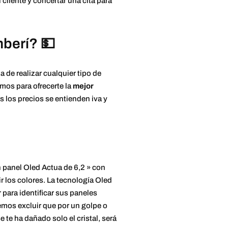
cliente y concertar una cita para
mberí? 💵
 de realizar cualquier tipo de
mos para ofrecerte la
mejor
s los precios se entienden iva y
 panel Oled Actua de 6,2 » con
ir los colores. La tecnología Oled
para identificar sus paneles
emos excluir que por un golpe o
e te ha dañado solo el cristal, será