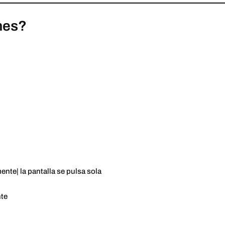
nes?
ente| la pantalla se pulsa sola
nte