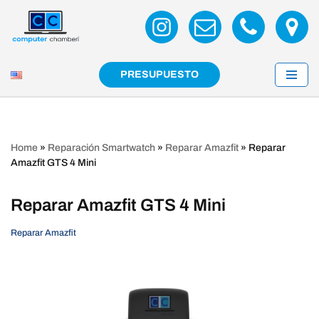
Saltar
al
contenido
PRESUPUESTO
Home
»
Reparación Smartwatch
»
Reparar Amazfit
»
Reparar
Amazfit GTS 4 Mini
Reparar Amazfit GTS 4 Mini
Reparar Amazfit