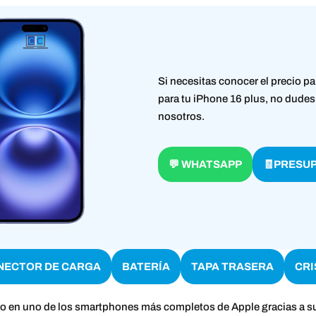
Si necesitas conocer el precio pa
para tu iPhone 16 plus, no dudes
nosotros.
💬 WHATSAPP
🧾PRESU
NECTOR DE CARGA
BATERÍA
TAPA TRASERA
CRI
do en uno de los smartphones más completos de Apple gracias a s