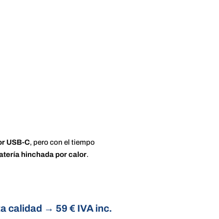
or USB-C
, pero con el tiempo
atería hinchada por calor
.
ta calidad
→
59 € IVA inc.