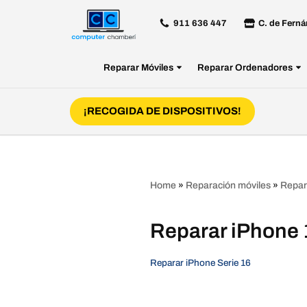
911 636 447
C. de Ferná
Saltar
al
Reparar Móviles
Reparar Ordenadores
contenido
¡RECOGIDA DE DISPOSITIVOS!
Home
»
Reparación móviles
»
Repar
Reparar iPhone 
Reparar iPhone Serie 16