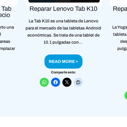
 Tab
Reparar Lenovo Tab K10
Repa
ecio
La Tab K10 es una tableta de Lenovo
erto una
La Yoga
para el mercado de las tabletas Android
l
tablet
económicas. Se trata de una tablet de
tareas
des
10.1 pulgadas con…
emplazar
pulg
READ MORE »
Comparte esto: