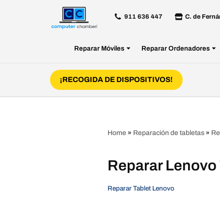
911 636 447
C. de Ferná
Saltar
al
Reparar Móviles
Reparar Ordenadores
contenido
¡RECOGIDA DE DISPOSITIVOS!
Home
»
Reparación de tabletas
»
Re
Reparar Lenovo
Reparar Tablet Lenovo