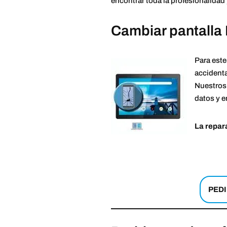
encontrar toda la profesionalidad 
Cambiar pantalla
Para este
accidental
Nuestros 
datos y e
La repara
PEDI