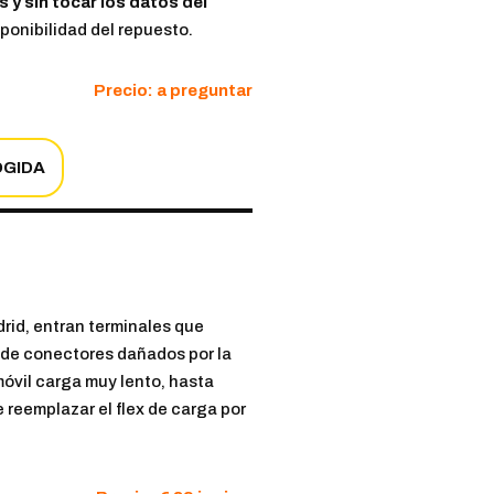
s y sin tocar los datos del
ponibilidad del repuesto.
Precio: a preguntar
OGIDA
id, entran terminales que
a de conectores dañados por la
óvil carga muy lento, hasta
e reemplazar el flex de carga por