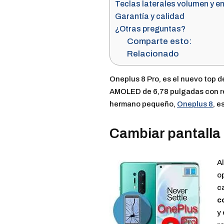
Teclas laterales volumen y e
Garantía y calidad
¿Otras preguntas?
Comparte esto:
Relacionado
Oneplus 8 Pro, es el nuevo top 
AMOLED de 6,78 pulgadas con re
hermano pequeño,
Oneplus 8
, e
Cambiar pantalla
Al
o
ca
c
y