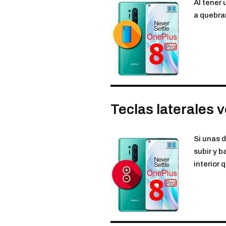
Al tener 
a quebrar
Teclas laterales
Si unas d
subir y b
interior 