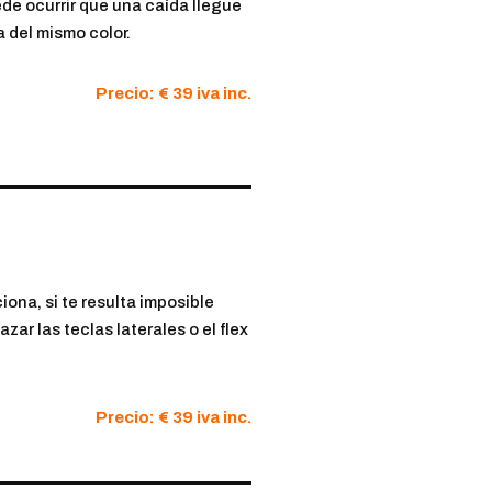
ede ocurrir que una caída llegue
 del mismo color.
Precio: € 39 iva inc.
ona, si te resulta imposible
ar las teclas laterales o el flex
Precio: € 39 iva inc.