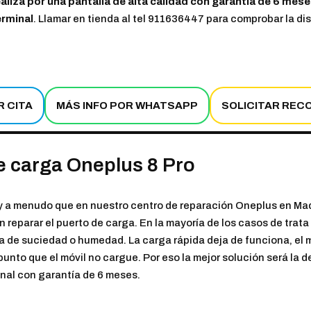
ealiza por una pantalla de alta calidad con garantía de 6 mese
erminal
. Llamar en tienda al tel 911636447 para comprobar la dis
R CITA
MÁS INFO POR WHATSAPP
SOLICITAR REC
e carga Oneplus 8 Pro
 a menudo que en nuestro centro de reparación Oneplus en Madr
 reparar el puerto de carga. En la mayoría de los casos de trat
a de suciedad o humedad. La carga rápida deja de funciona, el m
 punto que el móvil no cargue. Por eso la mejor solución será la d
inal con garantía de 6 meses.