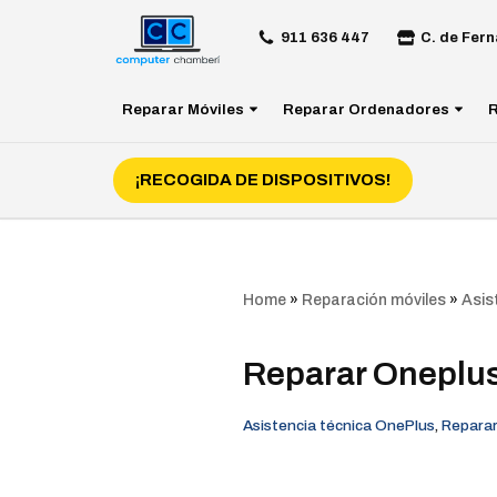
911 636 447
C. de Fern
Saltar
al
Reparar Móviles
Reparar Ordenadores
R
contenido
¡RECOGIDA DE DISPOSITIVOS!
Home
»
Reparación móviles
»
Asis
Reparar Oneplus
Asistencia técnica OnePlus
,
Reparar