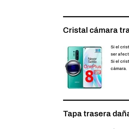
Cristal cámara t
Si el cri
ser afect
Si el cri
cámara.
Tapa trasera dañ