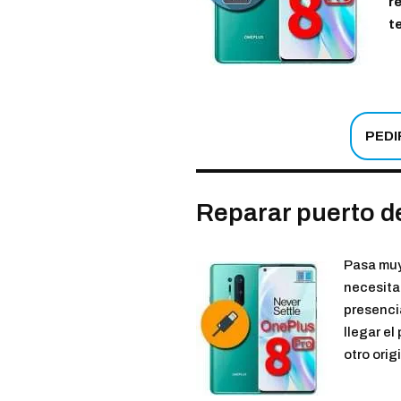
r
t
PEDI
Reparar puerto d
Pasa muy
necesitan
presenci
llegar el
otro orig