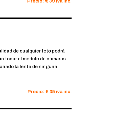
Precio: € 39 iva inc
.
alidad de cualquier foto podrá
 sin tocar el modulo de cámaras.
 dañado la lente de ninguna
Precio: € 35 iva inc.