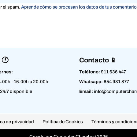
ir el spam.
Aprende cómo se procesan los datos de tus comentario
 🕐
Contacto 📱
ernes:
Teléfono:
911 636 447
4:00h - 16:00h a 20:00h
Whatsapp:
654 931 877
24/7 disponible
Email:
info@computercham
ica de privacidad
Política de Cookies
Términos y condicion
Creado por Computer Chamberí 2026