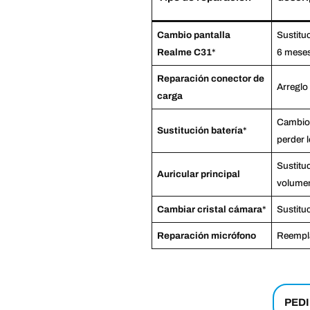
Cambio pantalla
Sustituc
Realme C31
*
6 mese
Reparación conector de
Arreglo
carga
Cambio 
Sustitución batería
*
perder 
Sustituc
Auricular principal
volumen
Cambiar cristal cámara
*
Sustitu
Reparación micrófono
Reempla
PEDI