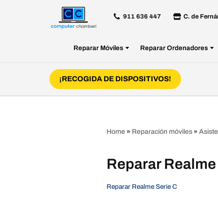
911 636 447
C. de Ferná
Saltar
al
Reparar Móviles
Reparar Ordenadores
contenido
¡RECOGIDA DE DISPOSITIVOS!
Home
»
Reparación móviles
»
Asist
Reparar Realme
Reparar Realme Serie C