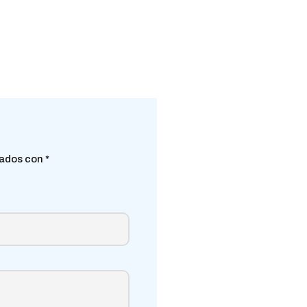
cados con
*