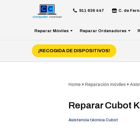
911 636 447
C. de Fern
Saltar
al
Reparar Móviles
Reparar Ordenadores
R
contenido
¡RECOGIDA DE DISPOSITIVOS!
Home
»
Reparación móviles
»
Asis
Reparar Cubot K
Asistencia técnica Cubot