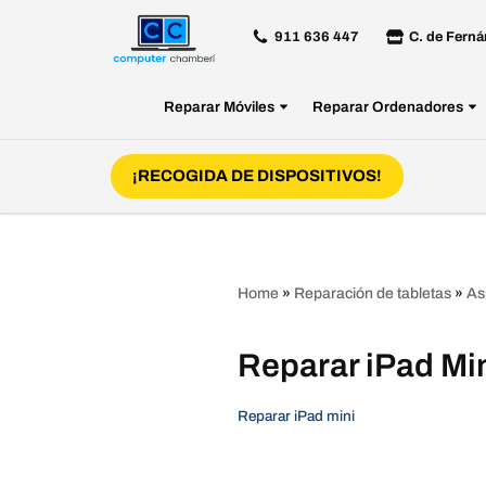
911 636 447
C. de Ferná
Saltar
al
Reparar Móviles
Reparar Ordenadores
contenido
¡RECOGIDA DE DISPOSITIVOS!
Home
»
Reparación de tabletas
»
As
Reparar iPad Min
Reparar iPad mini