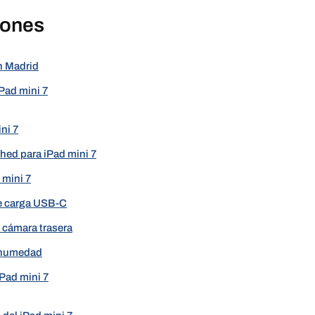
iones
en Madrid
Pad mini 7
ni 7
shed para iPad mini 7
 mini 7
e carga USB-C
a cámara trasera
 humedad
Pad mini 7