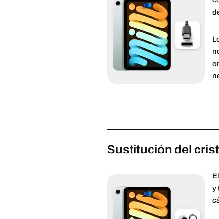
c
de
Lo
no
or
ne
Sustitución del cris
El
y 
c