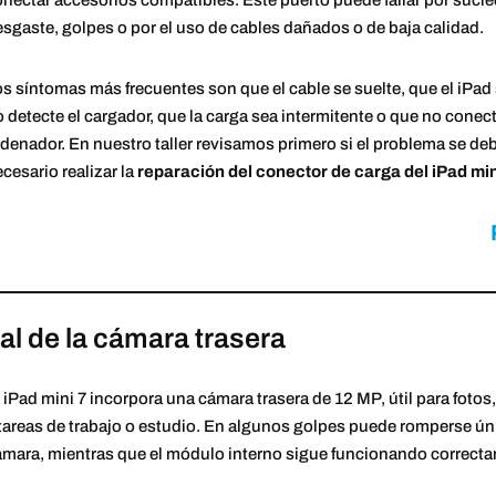
onectar accesorios compatibles. Este puerto puede fallar por su
sgaste, golpes o por el uso de cables dañados o de baja calidad.
s síntomas más frecuentes son que el cable se suelte, que el iPad
 detecte el cargador, que la carga sea intermitente o que no conec
denador. En nuestro taller revisamos primero si el problema se de
cesario realizar la
reparación del conector de carga del iPad min
tal de la cámara trasera
 iPad mini 7 incorpora una cámara trasera de 12 MP, útil para fot
tareas de trabajo o estudio. En algunos golpes puede romperse únic
ámara, mientras que el módulo interno sigue funcionando correct