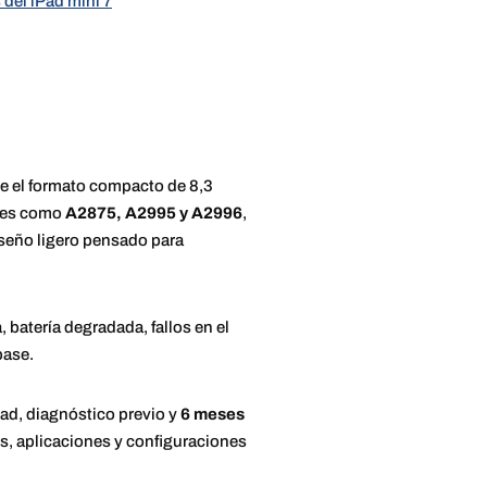
 del iPad mini 7
ene el formato compacto de 8,3
ones como
A2875, A2995 y A2996
,
iseño ligero pensado para
batería degradada, fallos en el
base.
ad, diagnóstico previo y
6 meses
os, aplicaciones y configuraciones