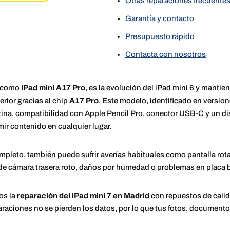
Otras reparaciones frecuentes
Garantía y contacto
Presupuesto rápido
Contacta con nosotros
o como
iPad mini A17 Pro
, es la evolución del iPad mini 6 y manti
rior gracias al chip
A17 Pro
. Este modelo, identificado en versi
tina, compatibilidad con Apple Pencil Pro, conector USB-C y un d
umir contenido en cualquier lugar.
leto, también puede sufrir averías habituales como pantalla rota, 
 de cámara trasera roto, daños por humedad o problemas en placa 
os la
reparación del iPad mini 7 en Madrid
con repuestos de calid
paraciones no se pierden los datos, por lo que tus fotos, document