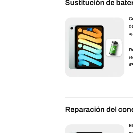
Sustitución de bater
Co
de
ap
R
re
iP
Reparación del con
El