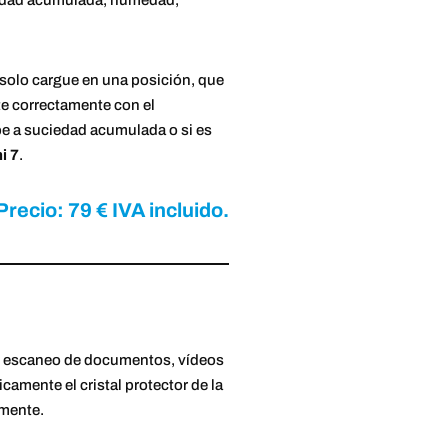
ciedad acumulada, humedad,
 solo cargue en una posición, que
te correctamente con el
be a suciedad acumulada o si es
i 7
.
Precio: 79 € IVA incluido.
os, escaneo de documentos, vídeos
amente el cristal protector de la
amente.