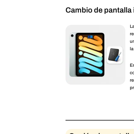
Cambio de pantalla 
La
re
un
la
E
co
re
p