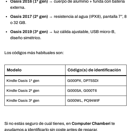
Oasis 2016 (1ª gen)
→ cuerpo de aluminio + funda con batería
externa.
Oasis 2017 (2ª gen)
→ resistencia al agua (IPX8), pantalla 7”, 8
o 32 GB.
Oasis 2019 (3ª gen)
→ luz cálida ajustable, USB micro-B,
diseño simétrico.
Los códigos más habituales son:
Modelo
Código(s) de identificación
Kindle Oasis 1ª gen
G000PX, DP75SDI
Kindle Oasis 2ª gen
G000SA, G000T6
Kindle Oasis 3ª gen
G000WL, PQ94WIF
Si no estás seguro de cuál tienes, en
Computer Chamberí
te
ayudamos a identificarlo sin coste antes de reparar.