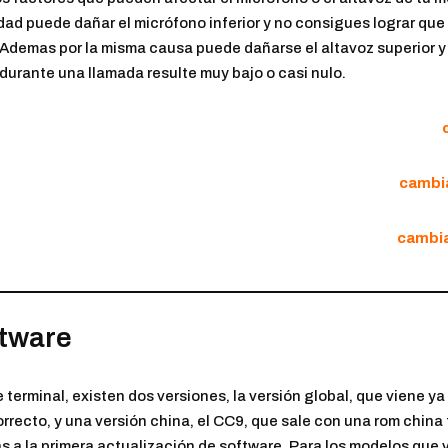
ad puede dañar el micrófono inferior y no consigues lograr qu
 Ademas por la misma causa puede dañarse el altavoz superior y 
durante una llamada resulte muy bajo o casi nulo.
cambia
cambiar
ftware
 terminal, existen dos versiones, la versión global, que viene y
rrecto, y una versión china, el CC9, que sale con una rom china
s a la primera actualización de software. Para los modelos que 