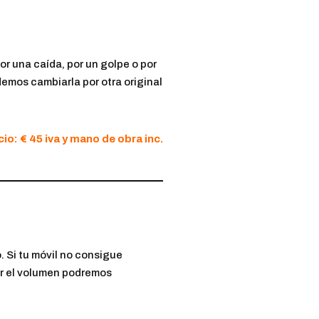
or una caída, por un golpe o por
demos cambiarla por otra original
io: € 45 iva y mano de obra inc.
. Si tu móvil no consigue
bir el volumen podremos