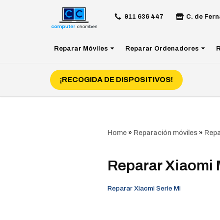
911 636 447
C. de Fern
Saltar
al
Reparar Móviles
Reparar Ordenadores
R
contenido
¡RECOGIDA DE DISPOSITIVOS!
Home
»
Reparación móviles
»
Repa
Reparar Xiaomi M
Reparar Xiaomi Serie Mi