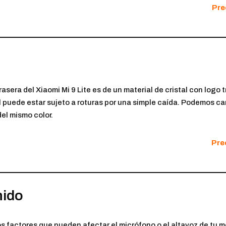
Pre
rasera del Xiaomi Mi 9 Lite es de un material de cristal con log
l puede estar sujeto a roturas por una simple caída. Podemos cam
del mismo color.
Prec
nido
os factores que pueden afectar el micrófono o el altavoz de tu 