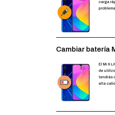
carga ráp
problema
Cambiar batería Mi
El Mi 9 
de utiliz
tendrás q
alta cali