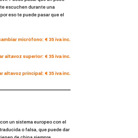
e te escuchen durante una
por eso te puede pasar que el
cambiar micrófono: € 35 iva inc.
r altavoz superior: € 35 iva inc.
 altavoz principal: € 35 iva inc.
a con un sistema europeo con el
 traducida o falsa, que puede dar
vienen de china siempre