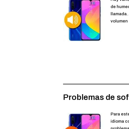
de humed
llamada.
volumen 
Problemas de so
Para este
idioma co
problema