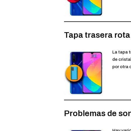
Tapa trasera rota
La tapa t
de crista
por otra 
Problemas de so
Hay vari