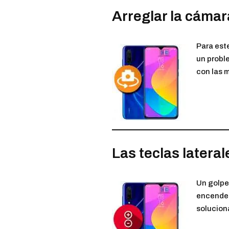
Arreglar la cámara
Para este
un proble
con las 
Las teclas latera
Un golpe
encender,
soluciona