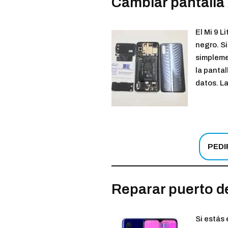
Cambiar pantalla 
El Mi 9 
negro. Si
simpleme
la panta
datos. La
PEDI
Reparar puerto de
Si estás 