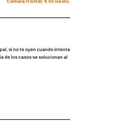
Cámara frontal: € 45 iva inc.
ipal, si no te oyen cuando intenta
ía de los casos se solucionan al