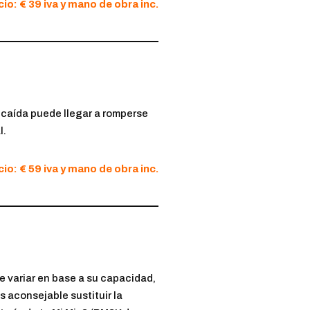
io: € 39 iva y mano de obra inc.
a caída puede llegar a romperse
l.
io: € 59 iva y mano de obra inc.
e variar en base a su capacidad,
es aconsejable sustituir la