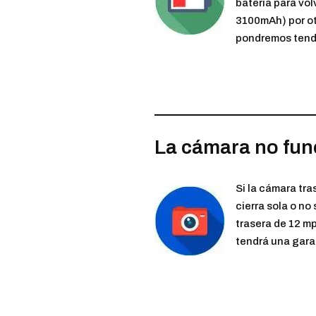
batería para vol
3100mAh) por otr
pondremos tendr
La cámara no fun
Si la cámara tra
cierra sola o n
trasera de 12 mp
tendrá una gara