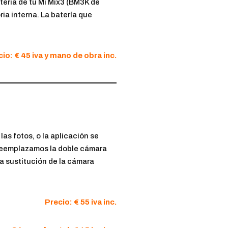
tería de tu Mi Mix3 (BM3K de
ia interna. La batería que
io: € 45 iva y mano de obra inc.
as fotos, o la aplicación se
. Reemplazamos la doble cámara
La sustitución de la cámara
Precio: € 55 iva inc.