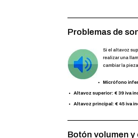
Problemas de so
Si el altavoz su
realizar una lla
cambiar la pieza
Micrófono inferi
Altavoz superior: € 39 iva in
Altavoz principal: € 45 iva in
Botón volumen y