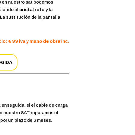
3
en nuestro sat podemos
biando el
cristal roto
y la
La sustitución de la pantalla
io: € 99 iva y mano de obra inc.
OGIDA
a enseguida, si el cable de carga
 En nuestro SAT reparamos el
 por un plazo de 6 meses.