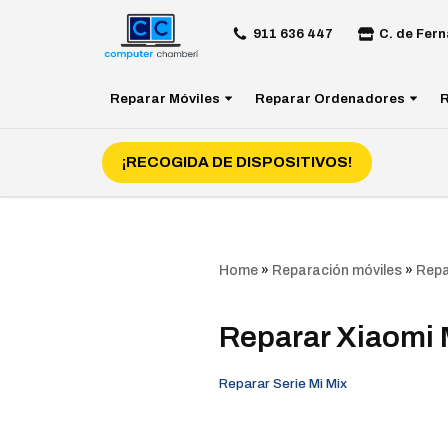
911 636 447
C. de Fern
Saltar
al
Reparar Móviles
Reparar Ordenadores
R
contenido
¡RECOGIDA DE DISPOSITIVOS!
Home
»
Reparación móviles
»
Repa
Reparar Xiaomi 
Reparar Serie Mi Mix