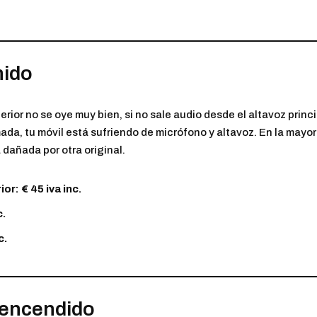
nido
perior no se oye muy bien, si no sale audio desde el altavoz princ
mada, tu móvil está sufriendo de micrófono y altavoz. En la mayor
 dañada por otra original.
or: € 45 iva inc.
c.
c.
 encendido