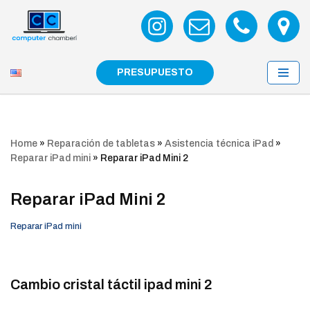
Saltar
al
contenido
PRESUPUESTO
Home
»
Reparación de tabletas
»
Asistencia técnica iPad
»
Reparar iPad mini
»
Reparar iPad Mini 2
Reparar iPad Mini 2
Reparar iPad mini
Cambio cristal táctil ipad mini 2