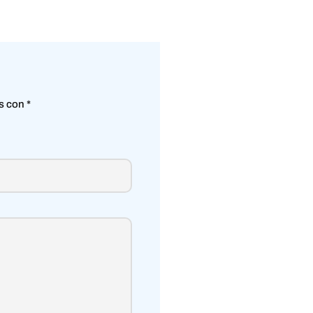
os con
*