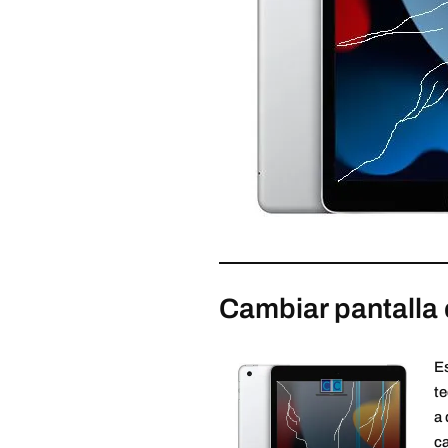
Cambiar pantalla 
Es
t
a 
ca