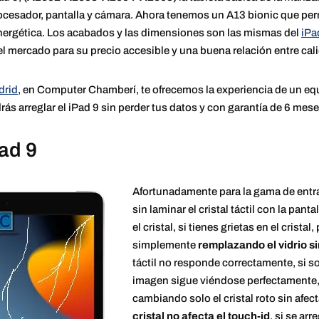
cesador, pantalla y cámara. Ahora tenemos un A13 bionic que permit
nergética. Los acabados y las dimensiones son las mismas del
iPa
el mercado para su precio accesible y una buena relación entre cali
drid
, en Computer Chamberí, te ofrecemos la experiencia de un equ
ás arreglar el iPad 9 sin perder tus datos y con garantía de 6 mese
Pad 9
Afortunadamente para la gama de entra
sin laminar el cristal táctil con la pantal
el cristal, si tienes grietas en el cris
simplemente
remplazando el vidrio sin
táctil no responde correctamente, si sol
imagen sigue viéndose perfectamente, 
cambiando solo el cristal roto sin afect
cristal no afecta el touch-id
, si se arr