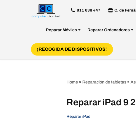
911 636 447
C. de Ferná
Saltar
al
Reparar Móviles
Reparar Ordenadores
contenido
¡RECOGIDA DE DISPOSITIVOS!
Home
»
Reparación de tabletas
»
As
Reparar iPad 9 
Reparar iPad