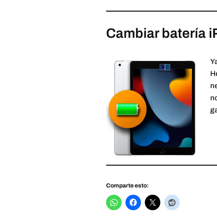
Cambiar batería i
Ya
H
ne
no
ga
Comparte esto: