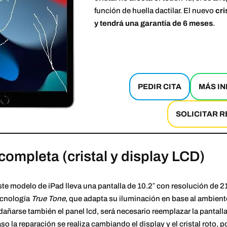
función de huella dactilar. El nuevo
cri
y tendrá una garantía de 6 meses
.
PEDIR CITA
MÁS I
SOLICITAR 
completa (cristal y display LCD)
te modelo de iPad lleva una pantalla de 10.2″ con resolución de 2
ecnología
True Tone
, que adapta su iluminación en base al ambiente
dañarse también el panel lcd, será necesario reemplazar la pantalla 
so la reparación se realiza cambiando el display y el cristal roto