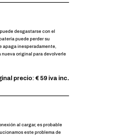
 puede desgastarse con el
batería puede perder su
 se apaga inesperadamente,
a nueva original para devolverle
ginal
precio
:
€ 59 iva inc.
nexión al cargar, es probable
olucionamos este problema de