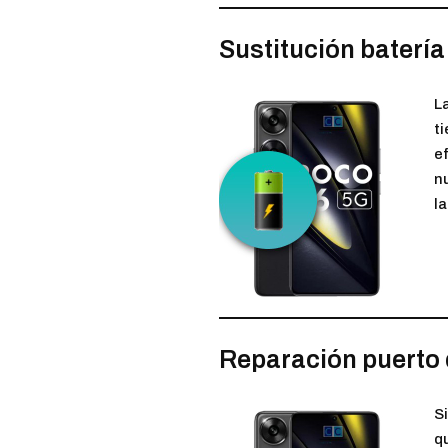
Sustitución batería
L
t
e
n
la
Reparación puerto 
S
q