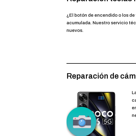
¿El botón de encendido o los d
acumulada. Nuestro servicio téc
nuevos.
Reparación de cám
L
c
e
n