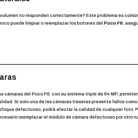
e volumen no responden correctamente? Este problema es común
nico puede limpiar o reemplazar los botones del
Poco F6
, aseg
aras
as cámaras del Poco F6, con su sistema triple de 64 MP, permit
alidad. Si solo una de las cámaras traseras presenta fallos com
nfoque defectuoso, podrá afectar la calidad de cualquier foto. 
ecesario reemplazar el módulo de cámara defectuoso por otro nu