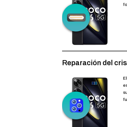
f
Reparación del cris
E
es
su
fu