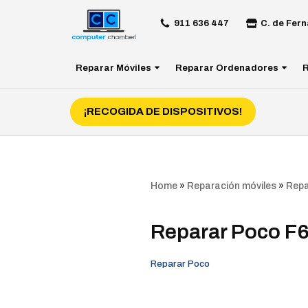
911 636 447
C. de Fern
Saltar
al
Reparar Móviles
Reparar Ordenadores
R
contenido
¡RECOGIDA DE DISPOSITIVOS!
Home
»
Reparación móviles
»
Repa
Reparar Poco F
Reparar Poco