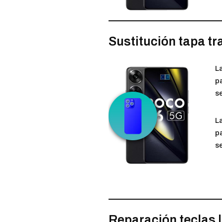
Sustitución tapa tr
L
p
se
L
p
se
Reparación teclas 